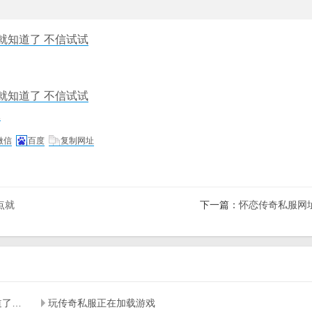
就知道了 不信试试
就知道了 不信试试
服
微信
百度
复制网址
点就
下一篇：
怀恋传奇私服网
传奇私服好玩不好玩主要看这几点 看网站上这几点就知道了 不信试试
玩传奇私服正在加载游戏