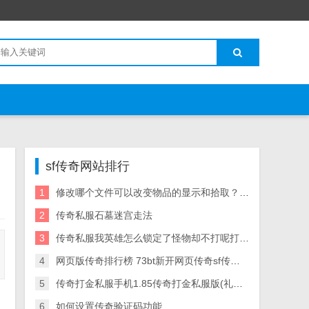
sf传奇网站排行
1
修改哪个文件可以改变物品的显示和拾取？就 – 手机爱问
2
传奇私服石墓迷宫走法
3
传奇私服我英雄怎么锁定了怪物却不打呢打着打 可是就算算我锁定了怪物他为什么也不打呢
4
网页版传奇排行榜 73bt新开网页传奇sf传奇世界
5
传奇打金私服手机1.85传奇打金私服版(礼包码)
6
如何设置传奇验证码功能