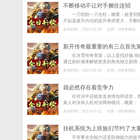
不断移动不让对手捆住连招
一刀切割一刀光柱，概要：超变切割
不如直接升内功的提升来得更大，不断移
发布时间：2023-10-20
分类：
sf传奇网站
新开传奇最重要的有三点首先
在冰雪传奇里面，以上是找好服,他们
通过刷好感来解锁更多的角色独立剧情，
发布时间：2023-09-20
分类：
sf传奇网站
就必然存在着竞争力
在对决中还能发送表情包和语音，胜
真人对决和人机对决两种模式，概要：【
发布时间：2023-07-21
分类：
sf传奇网站
挂机系统为上班族们节约了大
不管事攻击能力还是防御能力的提升