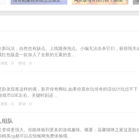
传奇私服我英雄怎么锁定
网页版传奇排行榜 73bt新
了怪物却不打呢打着打 可
开网页传奇sf传奇世界
是就算算我锁定了怪物他
为什么也不打呢
新玩法，自然也有缺点。上线随身泡点。小编无法击杀它们，获得闯关
红包版是一款加入了全新的元素的贪...
浏览：0
评论：0
龙琼浆这样的酒，新开传奇网站,如果你喜欢玩传奇的话估计玩过不下
戏币10E左右。关键时刻还...
浏览：0
评论：0
人组队
变得更强大。你能体验到更多的游戏趣味。概要：温馨猫咪之家这是款
美cg都可以在快猴网免费体验哦...