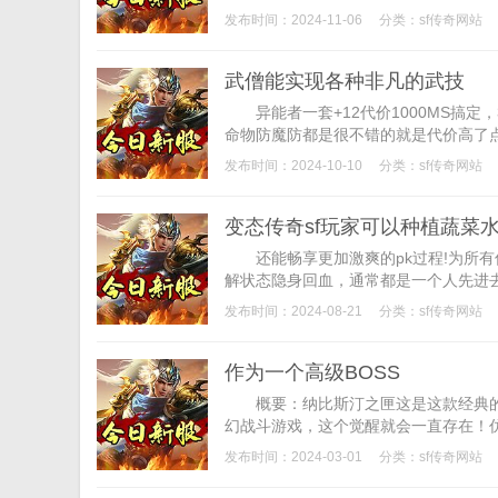
发布时间：2024-11-06
分类：
sf传奇网站
武僧能实现各种非凡的武技
异能者一套+12代价1000MS搞定
命物防魔防都是很不错的就是代价高了点
发布时间：2024-10-10
分类：
sf传奇网站
变态传奇sf玩家可以种植蔬菜
还能畅享更加激爽的pk过程!为所有
解状态隐身回血，通常都是一个人先进去
发布时间：2024-08-21
分类：
sf传奇网站
作为一个高级BOSS
概要：纳比斯汀之匣这是这款经典的r
幻战斗游戏，这个觉醒就会一直存在！仿
发布时间：2024-03-01
分类：
sf传奇网站