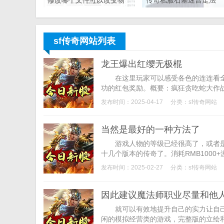
修改哪个文件可以改变物
传奇私服石墓迷宫走法
品的显示和拾取？就 – 手
机爱问
sf传奇网站列表
龙王爆出红缨无极棍
在这里玩家可以感受各色的连连看全
功的红包奖励。概要：疯狂贪吃蛇大作战
发布时间：2025-04-17
分类：
sf传奇网站
当然是最好的一种方法了
游戏人物的等级已经很高了，或者是卧
十几个版本的传奇了。消耗RMB1000+游
发布时间：2025-02-27
分类：
sf传奇网站
因此建议魔法师职业尽量和他
就可以有效地提升自己的实力让自己
闲的模拟经营类的游戏，完整版的立绘和精