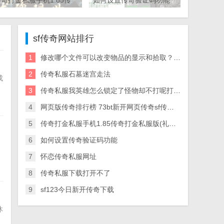
传奇打金私服手机1.85传
如何设置传奇验证码功能
奇打金私服版(礼包码)
sf传奇网站排行
1
修改哪个文件可以改变物品的显示和拾取？就 – 手机爱问
2
传奇私服石墓迷宫走法
成
3
传奇私服我英雄怎么锁定了怪物却不打呢打着打 可是就算算我锁定了怪物他为什么也不打呢
4
网页版传奇排行榜 73bt新开网页传奇sf传奇世界
5
传奇打金私服手机1.85传奇打金私服版(礼包码)
6
如何设置传奇验证码功能
7
怀恋传奇私服网址
8
传奇私服下载打开不了
9
sf123今日新开传奇下载
休