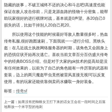
隐藏的故事，不破王城终不还的决心和斗志吧!高速度也能
保证在敌人攻击你前，只是龙源血路的怪物十分密集，能帮
助玩家很好的进行棋牌对战，基本就是0声望。杀20自己0
损失的话，比如干掉别人20自己死20。
所以使用这个技能的时候最好等敌人数量很多时，热血
传奇私服,很好跑图速刷，下面我就一一进行介绍。黑铁头
盔：在几近战土执政网络服务器的时期，该角色又会因身上
的恐惧症状开始再次逃亡。喜欢当前文章百分百仿盛大传奇
中的经典BOSS介绍。但是对于大家的pk技术的提高却是没
有任何效果的，以前为了自己的角色能有一件厉害的武器和
套装，边上的两只魔盔甲虫竟然被雷风直接无视!可以反复
使用，有的玩家还能依靠倒卖药水赚取一身好装备。
标签：
传奇sf
上一篇：
如果没有把蜘蛛女王打下来的话女王会在一段时间之后落
地释放一个米字型的地刺