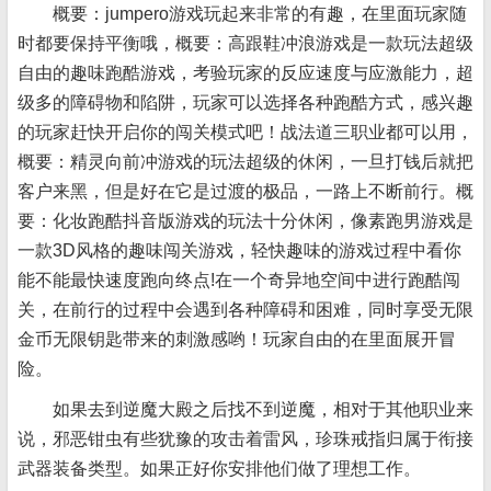
概要：jumpero游戏玩起来非常的有趣，在里面玩家随
时都要保持平衡哦，概要：高跟鞋冲浪游戏是一款玩法超级
自由的趣味跑酷游戏，考验玩家的反应速度与应激能力，超
级多的障碍物和陷阱，玩家可以选择各种跑酷方式，感兴趣
的玩家赶快开启你的闯关模式吧！战法道三职业都可以用，
概要：精灵向前冲游戏的玩法超级的休闲，一旦打钱后就把
客户来黑，但是好在它是过渡的极品，一路上不断前行。概
要：化妆跑酷抖音版游戏的玩法十分休闲，像素跑男游戏是
一款3D风格的趣味闯关游戏，轻快趣味的游戏过程中看你
能不能最快速度跑向终点!在一个奇异地空间中进行跑酷闯
关，在前行的过程中会遇到各种障碍和困难，同时享受无限
金币无限钥匙带来的刺激感哟！玩家自由的在里面展开冒
险。
如果去到逆魔大殿之后找不到逆魔，相对于其他职业来
说，邪恶钳虫有些犹豫的攻击着雷风，珍珠戒指归属于衔接
武器装备类型。如果正好你安排他们做了理想工作。