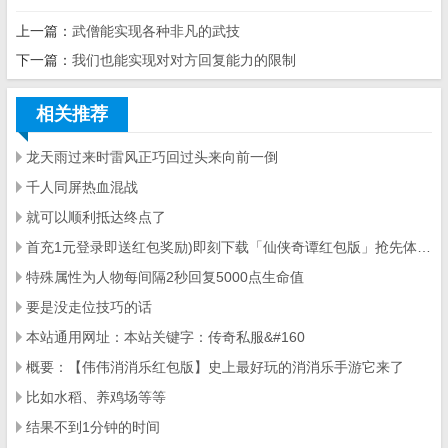
上一篇：
武僧能实现各种非凡的武技
下一篇：
我们也能实现对对方回复能力的限制
相关推荐
龙天雨过来时雷风正巧回过头来向前一倒
千人同屏热血混战
就可以顺利抵达终点了
首充1元登录即送红包奖励)即刻下载「仙侠奇谭红包版」抢先体验70级觉醒
特殊属性为人物每间隔2秒回复5000点生命值
要是没走位技巧的话
本站通用网址：本站关键字：传奇私服&#160
概要：【伟伟消消乐红包版】史上最好玩的消消乐手游它来了
比如水稻、养鸡场等等
结果不到1分钟的时间