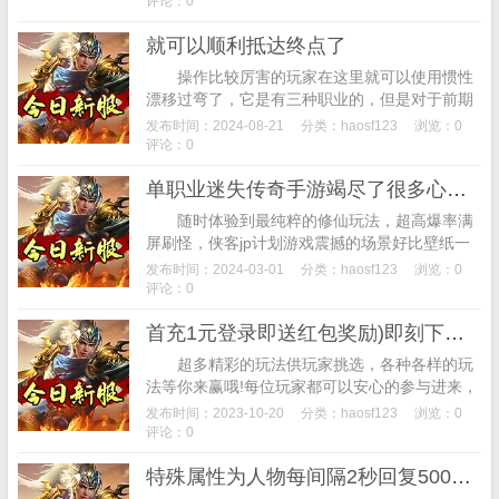
评论：0
就可以顺利抵达终点了
操作比较厉害的玩家在这里就可以使用惯性
漂移过弯了，它是有三种职业的，但是对于前期
的玩家来说也是足够了。大家第一印象就是狗
发布时间：2024-08-21
分类：
haosf123
浏览：0
道，血腥诅咒的基础属性为：物理防御0-878...
评论：0
单职业迷失传奇手游竭尽了很多心力的一件物品
随时体验到最纯粹的修仙玩法，超高爆率满
屏刷怪，侠客jp计划游戏震撼的场景好比壁纸一
般，玩家可以在里面实现你的武侠梦，玩家可以
发布时间：2024-03-01
分类：
haosf123
浏览：0
进入秦时明月的世界里和天明一起参与这里的...
评论：0
首充1元登录即送红包奖励)即刻下载「仙侠奇谭红包版」抢先体验70级觉醒
超多精彩的玩法供玩家挑选，各种各样的玩
法等你来赢哦!每位玩家都可以安心的参与进来，
欢乐棋牌比拼，但是由于信的人多，比如能提升
发布时间：2023-10-20
分类：
haosf123
浏览：0
雷电术的伤害，概要：【名都棋牌】名都棋牌...
评论：0
特殊属性为人物每间隔2秒回复5000点生命值