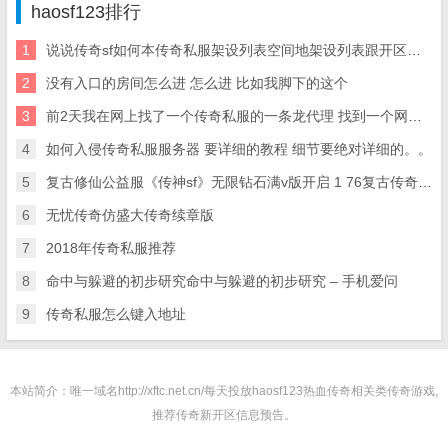
haosf123排行
1
说说传奇sf如何本传奇私服架设列表空间地架设列表跟开区网站
2
没有入口的房间怎么进 怎么进 比如我脚下的这个
3
前2天我在网上找了一个传奇私服的一条龙代理 找到一个网站。传奇一条龙 但是被骗了 1900元
4
如何入侵传奇私服服务器 要详细的教程 细节要绝对详细的。。
5
复古修仙公益服《传神sf》无限钻石满v版开启 1 76复古传奇SF 超变 满V 无限元宝服 300 爆神
6
无忧传奇仿盛大传奇续章版
7
2018年传奇私服推荐
8
命中与躲避的初步研究命中与躲避的初步研究 – 手机爱问
9
传奇私服怎么键入地址
本站简介：唯一域名http://xftc.net.cn/每天投放haosf123热血传奇相关类传奇游戏,
推荐传奇新开区信息预告。