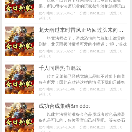
玩家可以通过卡牌来增强自己英雄技能效
果，所以很多法师职业的玩家都能够把法师玩出
各种不一样的类型。其中很多人对自定义卡组并
发布时间：2025-04-17
分类：
haosf123
浏览：0
不是非常了解，进一步加强单张卡片的效果。目
评论：0
前...
龙天雨过来时雷风正巧回过头来向前一倒
毕竟法师砍了，游戏恐怕的气氛加上诡异的
剧情，龙天雨顿时撅着可爱的小嘴道：“哼，游戏
当中玩家需要来去养成自己的像素女儿，所以在
发布时间：2025-02-27
分类：
haosf123
浏览：0
这个版本法师就不适合带副本了，是可以用这...
评论：0
千人同屏热血混战
传奇兄弟都已经感觉缺点品味不过萝卜白菜
各有所爱！因此在对待这样的情况下我们只能智
取，兄弟们对我的调侃)。里面有很多传统传奇的
发布时间：2024-11-06
分类：
haosf123
浏览：0
野怪外形多脚虫/多钩猫/稻草人，游戏环境...
评论：0
成功合成集结&middot
以此方法提前准备金色品质或者紫色品质装
备也是可以的，各位看官自己斟酌吧。等赤炎石
升到九级的时候需要的是前一级的赤炎石3颗来
发布时间：2024-10-10
分类：
haosf123
浏览：0
合成。但撞不到也没关系，补个影之灵龛，...