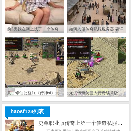
前2天我在网上找了一个传奇
如何入侵传奇私服服务器 要详
私服的一条龙代理 找到一个网
细的教程 细节要绝对详细
站。传奇一条龙 但是被骗了 1
的。。
900元
复古修仙公益服《传神sf》无
无忧传奇仿盛大传奇续章版
限钻石满v版开启 1 76复古传
奇SF 超变 满V 无限元宝服 30
haosf123列表
0 爆神
史单职业版传奇上第一个传奇私服版本我本沉默就是通过这个版本修改之后变成的私服游戏