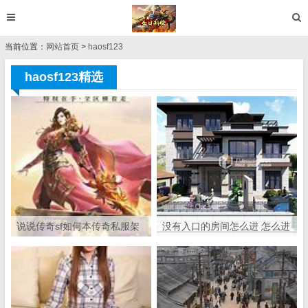
当前位置：
网站首页
>
haosf123
haosf123精选
说说传奇sf如何本传奇私服架
没有入口的房间怎么进 怎么进
设列表空间地架设列表跟开区
比如我脚下的这个
网站