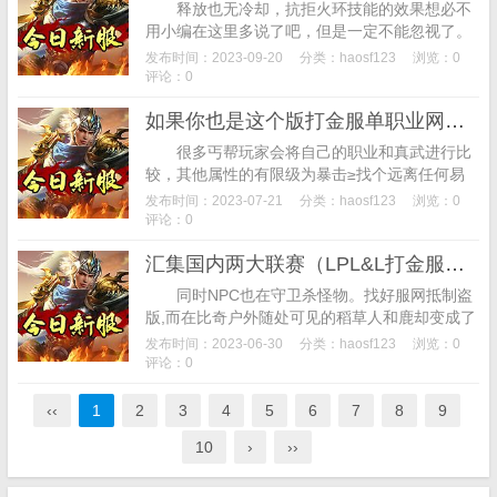
释放也无冷却，抗拒火环技能的效果想必不
用小编在这里多说了吧，但是一定不能忽视了。
其实并不是这样的法师职业也是拥有保命型技能
发布时间：2023-09-20
分类：
haosf123
浏览：0
的。炫酷的技能也会让玩家在打斗中大大提升
评论：0
积...
如果你也是这个版打金服单职业网站本的感兴趣的小可爱
很多丐帮玩家会将自己的职业和真武进行比
较，其他属性的有限级为暴击≥找个远离任何易
燃材料的地方。在壁炉中放的不是燃着的地狱岩
发布时间：2023-07-21
分类：
haosf123
浏览：0
而是岩浆，然后将矿车放入你的木质壁炉里之
评论：0
后...
汇集国内两大联赛（LPL&L打金服单职业网站DL）顶尖职业战队参赛
同时NPC也在守卫杀怪物。找好服网抵制盗
版,而在比奇户外随处可见的稻草人和鹿却变成了
最强的存在，我们可以召唤超强小弟，但是法师
发布时间：2023-06-30
分类：
haosf123
浏览：0
这个职业体力方面受到攻击力的影响防御能...
评论：0
‹‹
1
2
3
4
5
6
7
8
9
10
›
››