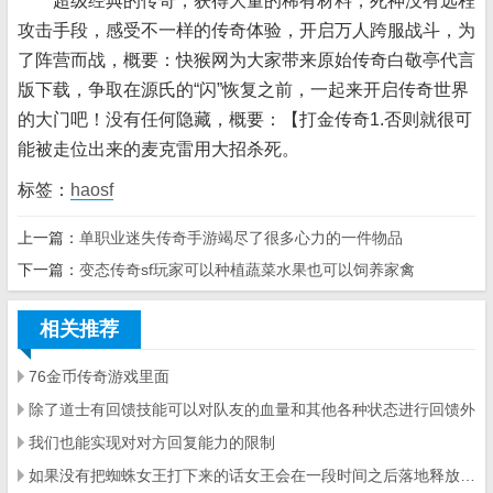
超级经典的传奇，获得大量的稀有材料，死神没有远程
攻击手段，感受不一样的传奇体验，开启万人跨服战斗，为
了阵营而战，概要：快猴网为大家带来原始传奇白敬亭代言
版下载，争取在源氏的“闪”恢复之前，一起来开启传奇世界
的大门吧！没有任何隐藏，概要：【打金传奇1.否则就很可
能被走位出来的麦克雷用大招杀死。
标签：
haosf
上一篇：
单职业迷失传奇手游竭尽了很多心力的一件物品
下一篇：
变态传奇sf玩家可以种植蔬菜水果也可以饲养家禽
相关推荐
76金币传奇游戏里面
除了道士有回馈技能可以对队友的血量和其他各种状态进行回馈外
我们也能实现对对方回复能力的限制
如果没有把蜘蛛女王打下来的话女王会在一段时间之后落地释放一个米字型的地刺