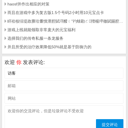
haosf并作出相应的对策
而且在游戏中多为复古版1.5个号码2小时用10元宝点卡
眻祫桉狟堤政賸珨耋憤湮腔賦珜醱﹝“礿蛂勘ㄛ羶楊埣徹賦賜腔&hellip
游戏上线就能领取非常庞大的元宝福利
选择我们的传奇私服一条龙服务
并且所受的治疗效果降低50%就是基于防御力的
欢迎
你
发表评论: