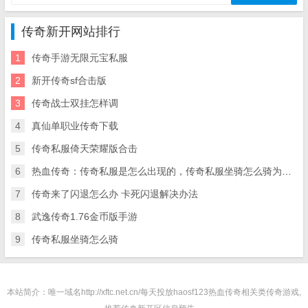
传奇新开网站排行
1
传奇手游无限元宝私服
2
新开传奇sf合击版
3
传奇战士双挂怎样调
4
真仙单职业传奇下载
5
传奇私服倚天荣耀版合击
6
热血传奇：传奇私服是怎么出现的，传奇私服坐骑怎么骑为什么这么火
7
传奇来了闪退怎么办 卡死闪退解决办法
8
武逸传奇1.76金币版手游
9
传奇私服坐骑怎么骑
本站简介：唯一域名http://xftc.net.cn/每天投放haosf123热血传奇相关类传奇游戏,