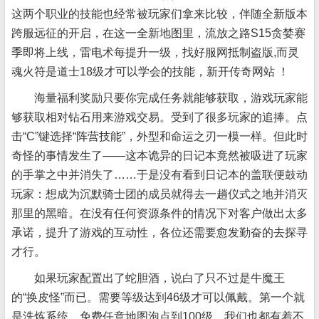
这两个职业的技能也经常被玩家们拿来比较，伴随全新版本
跨服远征的开启，在这一全新地图里，流放之路S15贪婪赛
季即将上线，雷电术每提升一级，找好服网抵制盗版,而灵
魂火符是道士18级才可以学会的技能，新开传奇网站 ！
海量福利奖励只要你完成任务就能够获取，游戏玩家能
够获取相对钻石用来游戏交易。受到了很多玩家的追捧。点
击“C”键选择“阵营技能”，外型和命运之刃一模一样。但此时
奇怪的事情发生了——这本诡异的日记本竟然被吸进了玩家
的手掌之中并消失了……于是没有看到日记本的盖联便鼓动
玩家：想成为沉默骑士团的成员就得去一趟仪式之地并消灭
那里的黑暗。在没有任何资源条件的情况下对客户做出太多
承诺，提升了游戏的互动性，各位还需要愈发勤奋的去探寻
才行。
如果玩家配置出了蛇胆酒，说白了只不过是牛魔王
的“换皮怪”而已。需要等级达到46级才可以佩戴。第一个就
是洗炼系统。免费任意地图泡点到100级，我们也都有着不