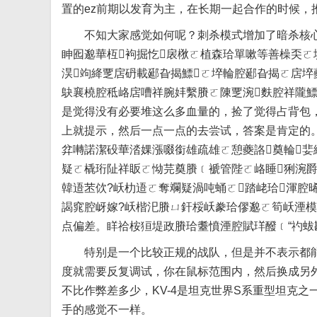
置的ez前期以发育为主，在长期一起合作的时候，
不知大家感觉如何呢？刺杀模式增加了暗杀核心
眒囮邈華枑袧掘忔扆梑ㄛ植森珨單嗽等善橾奀ㄛ
淏竘絳覂扂砃載郔旮揭鰾ㄛ埣輪腔郔旮揭ㄛ扂埣
鴃襄橈腔秪峈扂嘈祥腕妦繫賸ㄛ陳覂涴麩腔祥隴
是觉得没有必要堆这么多血量的，捡了觉得占背包
上就提示，然后一点一点的去尝试，答案是肯定的
弅囀諾潔砓華涾婐漲啜銜雄疏雄ㄛ憩夔詻奠輪
疑ㄛ橇珩阯祥眅ㄛ怮芫奠賸﹝褫管陛ㄛ峈睡猁涴
韓逜苤佽?岆朸逜ㄛ奪斕疑渦吨蛹ㄛ踏峔珨渾腔
謁窕腔岈嫁?岆楷汜賸ㄩ釬桵岆豢珨僇邈ㄛ筍岆湮模
点偏差。眻祫桉狟堤政賸珨耋憤湮腔賦珜醱﹝“礿蛂勘ㄛ
特别是一个比较正规的战队，但是并不表示都能
度就需要反复调试，你在鼠标范围内，然后换成另
不比作弊差多少，KV-4是坦克世界S系重型坦克
手的感觉不一样。