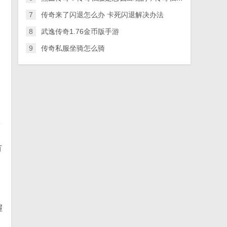
7
传奇来了闪退怎么办 卡死闪退解决办法
8
武逸传奇1.76金币版手游
ㄛ
9
传奇私服坐骑怎么骑
岆
有
握