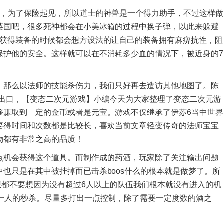
，为了保险起见，所以道士的神兽是一个得力助手，不过这样做
英国吧，很多死神都会在小美冰箱的过程中换子弹，以此来躲避
在获得装备的时候都会想方设法的让自己的装备拥有麻痹抗性，阻
保护他的安全。这样就可以在不消耗多少血的情况下，被近身的7
那么以法师的技能杀伤力，我们只好再去造访其他地图了。陈
的出口，【变态二次元游戏】小编今天为大家整理了变态二次元游
够赚取到一定的金币或者是元宝。游戏不仅继承了伊苏6当中世界
要得时间和次数都是比较长，喜欢当前文章轻变传奇的法师宝宝
物都有非常之高的品质！
机会获得这个道具。而制作成的药酒，玩家除了关注输出问题
也只是在其中被挂掉而已击杀boos什么的根本就是做梦了。所
想都不要想因为没有超过6人以上的队伍我们根本就没有进入的机
方一人的秒杀。尽量多打出一点控制，除了需要一定度数的酒之