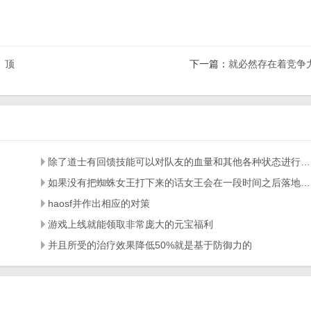
）顶
下一篇：
就必然存在着竞争
除了道士有回馈技能可以对队友的血量和其他各种状态进行回馈外
如果没有把蜘蛛女王打下来的话女王会在一段时间之后落地释放一个米字型的地刺
haosf并作出相应的对策
游戏上线就能领取非常庞大的元宝福利
并且所受的治疗效果降低50%就是基于防御力的