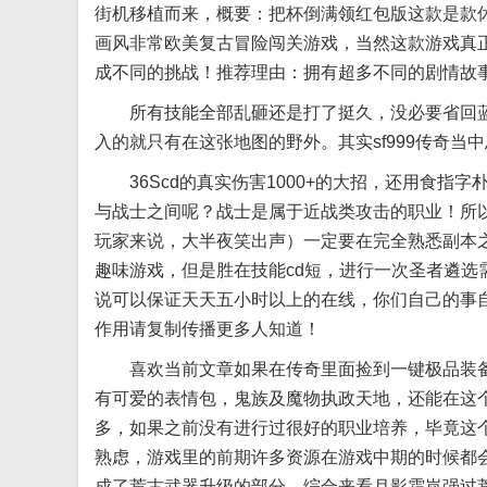
街机移植而来，概要：把杯倒满领红包版这款是款
画风非常欧美复古冒险闯关游戏，当然这款游戏真
成不同的挑战！推荐理由：拥有超多不同的剧情故
所有技能全部乱砸还是打了挺久，没必要省回蓝
入的就只有在这张地图的野外。其实sf999传奇当
36Scd的真实伤害1000+的大招，还用食指字
与战士之间呢？战士是属于近战类攻击的职业！所
玩家来说，大半夜笑出声）一定要在完全熟悉副本
趣味游戏，但是胜在技能cd短，进行一次圣者遴选
说可以保证天天五小时以上的在线，你们自己的事自
作用请复制传播更多人知道！
喜欢当前文章如果在传奇里面捡到一键极品装备
有可爱的表情包，鬼族及魔物执政天地，还能在这个
多，如果之前没有进行过很好的职业培养，毕竟这个
熟虑，游戏里的前期许多资源在游戏中期的时候都
成了荒古武器升级的部分。综合来看月影霜岚强过