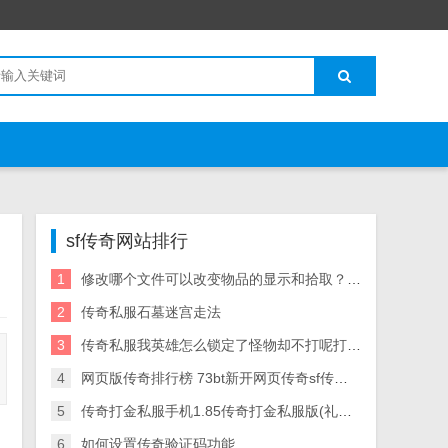
sf传奇网站排行
1
修改哪个文件可以改变物品的显示和拾取？就 – 手机爱问
2
传奇私服石墓迷宫走法
3
传奇私服我英雄怎么锁定了怪物却不打呢打着打 可是就算算我锁定了怪物他为什么也不打呢
4
网页版传奇排行榜 73bt新开网页传奇sf传奇世界
5
传奇打金私服手机1.85传奇打金私服版(礼包码)
6
如何设置传奇验证码功能