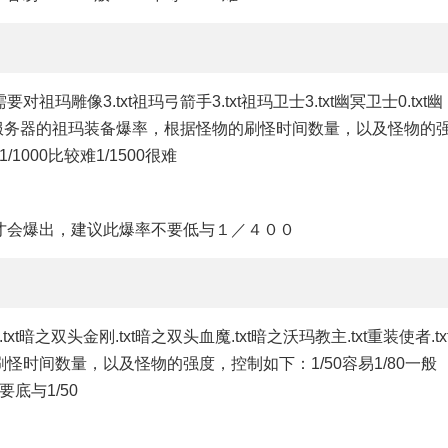
雕像3.txt祖玛弓箭手3.txt祖玛卫士3.txt幽冥卫士0.txt幽
整个服务器的祖玛装备爆率，根据怪物的刷怪时间数量，以及怪物的
/1000比较难1/1500很难
才会爆出，建议此爆率不要低与１／４００
xt暗之双头金刚.txt暗之双头血魔.txt暗之沃玛教主.txt重装使者.tx
怪时间数量，以及怪物的强度，控制如下：1/50容易1/80一
要底与1/50