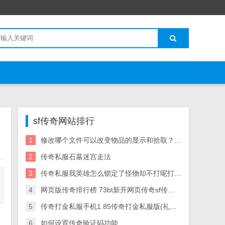
sf传奇网站排行
1
修改哪个文件可以改变物品的显示和拾取？就 – 手机爱问
2
传奇私服石墓迷宫走法
3
传奇私服我英雄怎么锁定了怪物却不打呢打着打 可是就算算我锁定了怪物他为什么也不打呢
4
网页版传奇排行榜 73bt新开网页传奇sf传奇世界
5
传奇打金私服手机1.85传奇打金私服版(礼包码)
6
如何设置传奇验证码功能