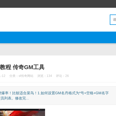
教程 传奇GM工具
-12
分类：
sf传奇网站
浏览：134
评论：26
率！比较适合菜鸟！1.如何设置GM名丹格式为*号+空格+GM名字
列表。修改完...