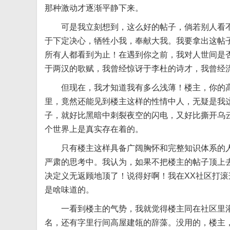
那种激动才逐渐平静下来。
可是我立刻想到，这么好的帖子，倘若别人看
于下定决心，牺牲小我，奉献大我。我要拿出这帖
所有人都看到为止！在遇到你之前，我对人世间是
于两汉的歌赋，我曾经惊讶于李杜的诗才，我曾经
但现在，我才知道我有多么浅薄！楼主，你的
里，竟然还能见到楼主这样的性情中人，无疑是我
子，就好比黑暗中刺裂夜空的闪电，又好比撕开乌
个世界上是真实存在着的。
只有楼主这样具备广阔胸怀和完整知识体系的
严肃的思考中。我认为，如果不把楼主的帖子顶上
决定义无返顾地顶了！说得好啊！我在XX社区打
是啥味道的。
一看到楼主的气势，我就觉得楼主同在社区里
名，还有字里行间高屋建瓴的辞藻。没用的，楼主