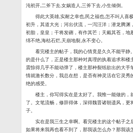
沌初开,二斧下去,女娲造人,三斧下去,小生倾倒。
得此大英雄,实耐之幸也,民之福也,怎不叫人
初升，其道大光；河出伏流，一泻汪洋；潜龙腾渊
初胎，皇皇；干将发硎，有作其芒；天戴其苍，地
绵不绝,海枯石烂,天崩地裂,永不变心。
看完楼主的帖子，我的心情竟是久久不能平静
的是什么了，正是楼主那种对真理的执着追求和楼
震惊得几乎不能动弹了，楼主那种裂纸欲出的大手
情就激长数分，我总在想，是否有神灵活在它灵秀
绝的感受。
楼主，你写得实在是太好了。我惟一能做的，
了。文笔流畅，修辞得体，深得魏晋诸朝遗风，更
子。
实在是我三生之幸啊。看完楼主的这个帖子之
如果将来我再也看不到了，那我该怎么办？那我该