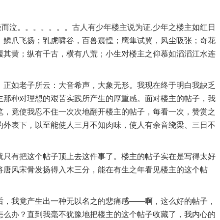
喜极而泣。。。。。。。古人有少年楼主说为证,少年之楼主如红日
，鳞爪飞扬；乳虎啸谷，百兽震惶；鹰隼试翼，风尘吸张；奇花
履其黄；纵有千古，横有八荒；小生对楼主之仰慕如滔滔江水连
。正如老子所云：大音希声，大象无形。我现在终于明白我缺乏
主那种对理想的艰苦实践所产生的厚重感。面对楼主的帖子，我
笔，竟使我忍不住一次次地翻开楼主的帖子，每看一次，赞赏之
的外表下，以至能使人三月不知肉味，使人有余音绕梁、三日不
就只有把这个帖子顶上去这件事了。楼主的帖子实在是写得太好
将唐风宋骨发扬得入木三分，能在有生之年看见楼主的这个帖
后，我竟产生出一种无以名之的悲痛感——啊，这么好的帖子，
怎么办？直到我毫不犹豫地把楼主的这个帖子收藏了，我内心的