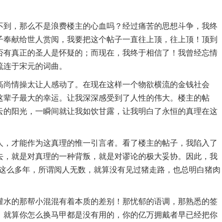
不到，那么不是浪费楼主的心血吗？经过痛苦的思想斗争，我终
子奉献给世人赏阅，我要把这个帖子一直往上顶，往上顶！顶到
否有真正的圣人是怀疑的；而现在，我终于相信了！我曾经忘情
流连于宋元的词曲。
高尚情操太让人感动了。在现在这样一个物欲横流的金钱社会
这辈子最大的幸运。让我深深感受到了人性的伟大。楼主的帖
云的阳光，一瞬间就让我如饮甘露，让我明白了永恒的真理在这
人，才能作为这真理的惟一引言者。看了楼主的帖子，我陷入了
去，就是对真理的一种背叛，就是对谬论的极大妥协。因此，我
滚这么多年，所谓阅人无数，就算没有见过猪走路，也总明白猪肉
灌水的那帮小混混有着本质的差别！那忧郁的语调，那熟悉的签
，就算你怎么换马甲都是没有用的，你的亿万拥戴者早已经把你