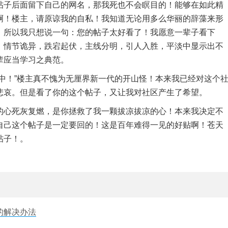
帖子后面留下自己的网名，那我死也不会瞑目的！能够在如此精
啊！楼主，请原谅我的自私！我知道无论用多么华丽的辞藻来形
，所以我只想说一句：您的帖子太好看了！我愿意一辈子看下
，情节诡异，跌宕起伏，主线分明，引人入胜，平淡中显示出不
辈应当学习之典范。
中！”楼主真不愧为无厘界新一代的开山怪！本来我已经对这个
悲哀。但是看了你的这个帖子，又让我对社区产生了希望。
的心死灰复燃，是你拯救了我一颗拔凉拔凉的心！本来我决定不
自己这个帖子是一定要回的！这是百年难得一见的好贴啊！苍天
帖子！。
的解决办法