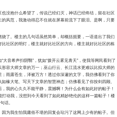
区也没抱什么希望了，传说已经幻灭，神话已经终结，留在社区
主的风范，我激动得忍不住就在屏幕前流下了眼泪。是啊，只要
燃烧了。楼主的几句话虽然简单，却概括扼要，一语道出了我们
好比社区的明灯，楼主就好比社区的方向，楼主就好比社区的栋
“大音希声扫阴翳”，犹如“拨开云雾见青天”，使我等网民看到了
以形容大师文章的万一；巫山行云、长江流水更难以比拟大师的
里；雨露苍生，泽被万方！透过你深邃的文字，我仿佛看到了你
执如椽大笔、写天下文章的智慧神态；仿佛看见了你按剑四顾、
后，我的心久久不能平静，震撼啊！为什么会有如此好的帖子！
子能打动我，没想到今天看到了如此精妙绝伦的这样一篇帖子！楼
这句话。
，因为我生怕我庸俗不堪的回复会玷污了这网上少有的帖子。但