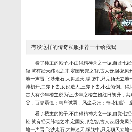
有没这样的传奇私服推荐一个给我我
看了楼主的帖子,不由得精神为之一振,自觉七经
轻,就有经天纬地之才,定国安邦之智,古人云,卧龙凤雏
地一声雷,飞沙走石,大舞迷天,朦胧中,只见顶天立地
沌初开,二斧下去,女娲造人,三斧下去,小生倾倒。
古人有少年楼主说为证,少年之楼主如红日初升，
谷，百兽震惶；鹰隼试翼，风尘吸张；奇花初胎，皇皇
看了楼主的帖子,不由得精神为之一振,自觉七经
轻,就有经天纬地之才,定国安邦之智,古人云,卧龙凤雏
地一声雷,飞沙走石,大舞迷天,朦胧中,只见顶天立地