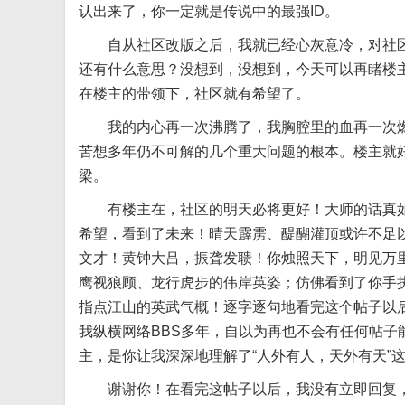
认出来了，你一定就是传说中的最强ID。
自从社区改版之后，我就已经心灰意冷，对社
还有什么意思？没想到，没想到，今天可以再睹楼
在楼主的带领下，社区就有希望了。
我的内心再一次沸腾了，我胸腔里的血再一次
苦想多年仍不可解的几个重大问题的根本。楼主就
梁。
有楼主在，社区的明天必将更好！大师的话真如
希望，看到了未来！晴天霹雳、醍醐灌顶或许不足
文才！黄钟大吕，振聋发聩！你烛照天下，明见万
鹰视狼顾、龙行虎步的伟岸英姿；仿佛看到了你手
指点江山的英武气概！逐字逐句地看完这个帖子以
我纵横网络BBS多年，自以为再也不会有任何帖
主，是你让我深深地理解了“人外有人，天外有天”
谢谢你！在看完这帖子以后，我没有立即回复