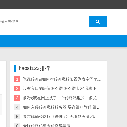
haosf123排行
1
说说传奇sf如何本传奇私服架设列表空间地架设列表跟开区网站
2
没有入口的房间怎么进 怎么进 比如我脚下的这个
3
前2天我在网上找了一个传奇私服的一条龙代理 找到一个网站。传奇一条龙 但是被骗了 1900元
4
如何入侵传奇私服服务器 要详细的教程 细节要绝对详细的。。
5
复古修仙公益服《传神sf》无限钻石满v版开启 1 76复古传奇SF 超变 满V 无限元宝服 300 爆神
6
无忧传奇仿盛大传奇续章版