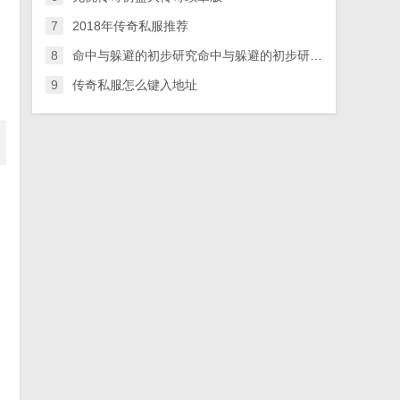
7
2018年传奇私服推荐
8
命中与躲避的初步研究命中与躲避的初步研究 – 手机爱问
9
传奇私服怎么键入地址
。