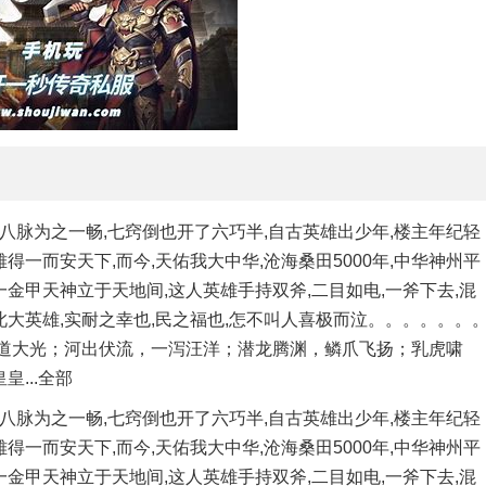
八脉为之一畅,七窍倒也开了六巧半,自古英雄出少年,楼主年纪轻
得一而安天下,而今,天佑我大中华,沧海桑田5000年,中华神州平
一金甲天神立于天地间,这人英雄手持双斧,二目如电,一斧下去,混
得此大英雄,实耐之幸也,民之福也,怎不叫人喜极而泣。。。。。。
其道大光；河出伏流，一泻汪洋；潜龙腾渊，鳞爪飞扬；乳虎啸
...全部
八脉为之一畅,七窍倒也开了六巧半,自古英雄出少年,楼主年纪轻
得一而安天下,而今,天佑我大中华,沧海桑田5000年,中华神州平
一金甲天神立于天地间,这人英雄手持双斧,二目如电,一斧下去,混