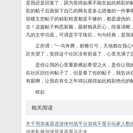
是我还是回复了，因为觉得如果不能在如此精彩的
彩的帖子后面留下自己的网名是多么骄傲的一件事
容楼主您帖子的精彩程度都是不够的，都是虚伪的
去！这篇帖子构思新颖，题材独具匠心，段落清晰
凡的文学功底，可谓是字字珠玑，句句经典，是我
正所谓：“一马奔腾，射雕引弓，天地都在我心
区失望了，觉得这个社区没有前途了，心里充满了
是你让我的心里重新燃起希望之火，是你让我
在社区回任何帖子了，但是看了你的帖子，我告诉
有眼啊，让我在有生之年得以观得如此精彩绝伦的
收起
相关阅读
关于用加速器进游侠对战平台游戏不显示玩家人数
传奇私服游侠登录器显示不全