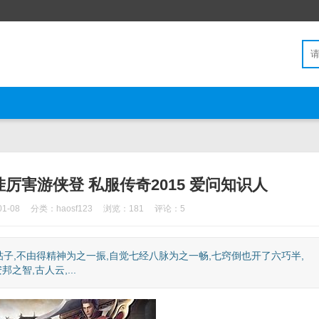
厉害游侠登 私服传奇2015 爱问知识人
1-08
分类：
haosf123
浏览：181
评论：5
子,不由得精神为之一振,自觉七经八脉为之一畅,七窍倒也开了六巧半,
智,古人云,...