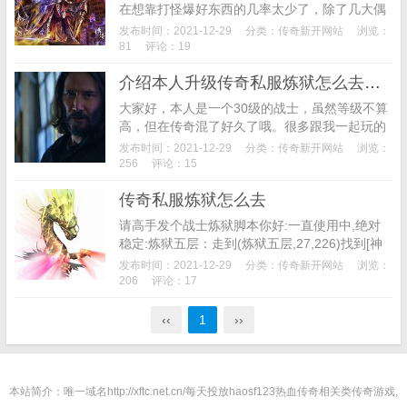
在想靠打怪爆好东西的几率太少了，除了几大偶
尔爆爆好东西之外，其他怪爆好东西的机会太少
发布时间：2021-12-29
分类：
传奇新开网站
浏览：
了。你才42级没有狂龙打不了什么怪的，在地下
81
评论：19
魔城过桥那...
介绍本人升级传奇私服炼狱怎么去炼狱的心得体验
大家好，本人是一个30级的战士，虽然等级不算
高，但在传奇混了好久了哦。很多跟我一起玩的
朋友，都混到40级左右了，哎，看到别人努力练
发布时间：2021-12-29
分类：
传奇新开网站
浏览：
级的身影，回头看看自己，形成鲜明的对比，我
256
评论：15
真的很懒...
传奇私服炼狱怎么去
请高手发个战士炼狱脚本你好:一直使用中,绝对
稳定:炼狱五层：走到(炼狱五层,27,226)找到[神
秘向导](炼狱五层[],27,226)与[神秘向导]对话选
发布时间：2021-12-29
分类：
传奇新开网站
浏览：
择[好的]走到(海滨平原...
206
评论：17
‹‹
1
››
本站简介：唯一域名http://xftc.net.cn/每天投放haosf123热血传奇相关类传奇游戏,