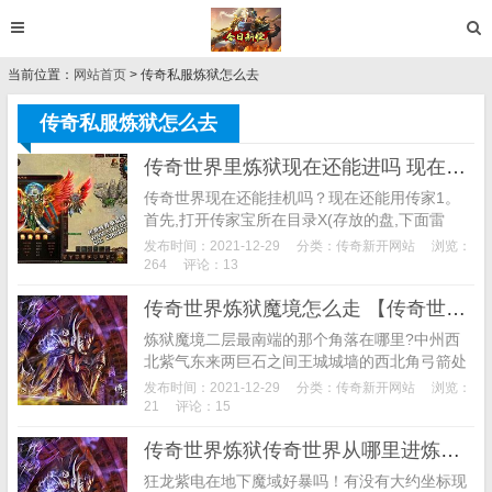
当前位置：
网站首页
> 传奇私服炼狱怎么去
传奇私服炼狱怎么去
传奇世界里炼狱现在还能进吗 现在还有以前的那种43级以上才能进的炼狱吗 爱问
传奇世界现在还能挂机吗？现在还能用传家1。
首先,打开传家宝所在目录X(存放的盘,下面雷
同):\传家宝\。打开传奇MM3。找到X:\传家宝
发布时间：2021-12-29
分类：
传奇新开网站
浏览：
\\\文件夹,找到i文件,双击打开4。找到自...
264
评论：13
传奇世界炼狱魔境怎么走 【传奇世界吧】
炼狱魔境二层最南端的那个角落在哪里?中州西
北紫气东来两巨石之间王城城墙的西北角弓箭处
通往海角村北面那座桥的北桥头附近王城东北角
发布时间：2021-12-29
分类：
传奇新开网站
浏览：
红枫林最南端海角村东南角海边中州渡口船附近*
21
评论：15
*****...
传奇世界炼狱传奇世界从哪里进炼狱 怎么去啊 传奇世界在哪啊 怎么去啊 爱问知识人
狂龙紫电在地下魔域好暴吗！有没有大约坐标现